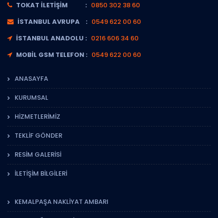
TOKAT İLETIŞIM :
0850 302 38 60
İSTANBUL AVRUPA :
0549 622 00 60
İSTANBUL ANADOLU :
0216 606 34 60
MOBIL GSM TELEFON :
0549 622 00 60
ANASAYFA
KURUMSAL
HIZMETLERIMIZ
TEKLIF GÖNDER
RESIM GALERISI
İLETIŞIM BILGILERI
KEMALPAŞA NAKLIYAT AMBARI